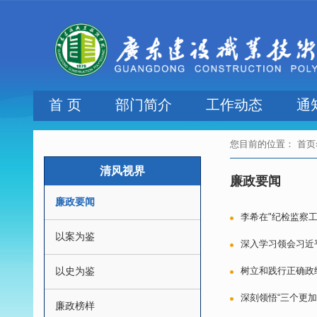
首 页
部门简介
工作动态
通
您目前的位置：
首页
清风视界
廉政要闻
廉政要闻
李希在"纪检监察
以案为鉴
深入学习领会习近
以史为鉴
树立和践行正确政
深刻领悟“三个更加
廉政榜样