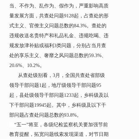
当、不作为、乱作为、假作为，严重影响高质
量发展方面，共查处问题
9128起，占查处的形
式主义、官僚主义问题总数
的
84.3
%。查处的
违规收送名贵特产和礼品礼金、违规吃喝、违
规发放津补贴或福利3类问题
，分别占
当月
查
处的享乐主义、奢靡之风问题总数
的
59.3
%、
20.6
%、
10.2
%。
从查处级别看，
3月
，全国共查处省
部级
领导干部问题1起，地厅级领导干部问题95
起，县处级领导干部问题1233起，乡科级及以
下干部问题19945起。其中，乡科级及以下干
部问题占查处问题总数的93.8%。
“五一”将至，各级纪检监察机关要加强节前
教育提醒，拓宽问题线索发现渠道，对节日期