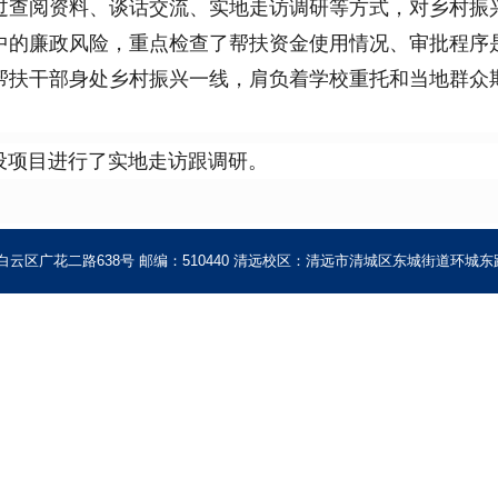
过查阅资料、谈话交流、实地走访调研等方式，对乡村振
中的廉政风险，重点检查了帮扶资金使用情况、审批程序
帮扶干部身处乡村振兴一线，肩负着学校重托和当地群众
设项目进行了实地走访跟调研。
区广花二路638号 邮编：510440 清远校区：清远市清城区东城街道环城东路3